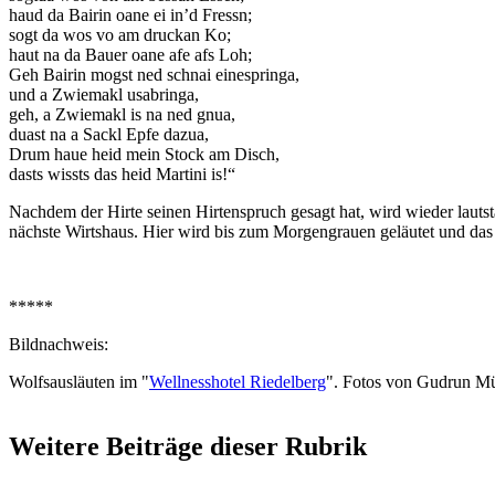
haud da Bairin oane ei in’d Fressn;
sogt da wos vo am druckan Ko;
haut na da Bauer oane afe afs Loh;
Geh Bairin mogst ned schnai einespringa,
und a Zwiemakl usabringa,
geh, a Zwiemakl is na ned gnua,
duast na a Sackl Epfe dazua,
Drum haue heid mein Stock am Disch,
dasts wissts das heid Martini is!“
Nachdem der Hirte seinen Hirtenspruch gesagt hat, wird wieder lautst
nächste Wirtshaus. Hier wird bis zum Morgengrauen geläutet und das 
*****
Bildnachweis:
Wolfsausläuten im "
Wellnesshotel Riedelberg
". Fotos von Gudrun Mü
Weitere Beiträge dieser Rubrik