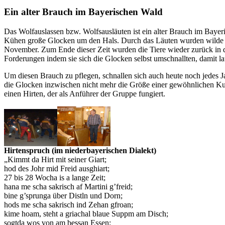
Ein alter Brauch im Bayerischen Wald
Das Wolfauslassen bzw. Wolfsausläuten ist ein alter Brauch im Bayer
Kühen große Glocken um den Hals. Durch das Läuten wurden wilde Ti
November. Zum Ende dieser Zeit wurden die Tiere wieder zurück in die
Forderungen indem sie sich die Glocken selbst umschnallten, damit laut
Um diesen Brauch zu pflegen, schnallen sich auch heute noch jede
die Glocken inzwischen nicht mehr die Größe einer gewöhnlichen Ku
einen Hirten, der als Anführer der Gruppe fungiert.
Hirtenspruch (im niederbayerischen Dialekt)
„Kimmt da Hirt mit seiner Giart;
hod des Johr mid Freid ausghiart;
27 bis 28 Wocha is a lange Zeit;
hana me scha sakrisch af Martini g’freid;
bine g’sprunga über Distln und Dorn;
hods me scha sakrisch ind Zehan gfroan;
kime hoam, steht a griachal blaue Suppm am Disch;
sogtda wos von am bessan Essen;